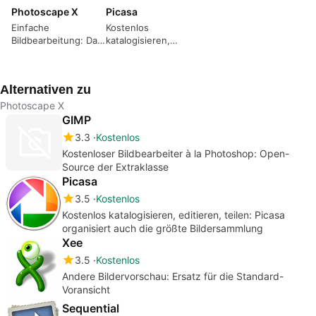
Photoscape X
Picasa
Einfache
Kostenlos
Bildbearbeitung: Das
katalogisieren,
bekannte
editieren, teilen:
Photoscape auf dem
Picasa organisiert
Mac nutzen
auch die größte
Alternativen zu
Bildersammlung
Photoscape X
GIMP
3.3
Kostenlos
Kostenloser Bildbearbeiter à la Photoshop: Open-
Source der Extraklasse
Picasa
3.5
Kostenlos
Kostenlos katalogisieren, editieren, teilen: Picasa
organisiert auch die größte Bildersammlung
Xee
3.5
Kostenlos
Andere Bildervorschau: Ersatz für die Standard-
Voransicht
Sequential