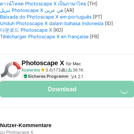
ดาวน์โหลด Photoscape X เป็นภาษาไทย
تنزيل Photoscape X في عربى
Baixada do Photoscape X em português
Unduh Photoscape X dalam bahasa Indonesia
다운로드 Photoscape X
Télécharger Photoscape X en française
Photoscape X
für Mac
Kostenlos
3.6
173
36.1K
Sicheres Programm
V
4.2.1
Download
Nutzer-Kommentare
zu Photoscape X